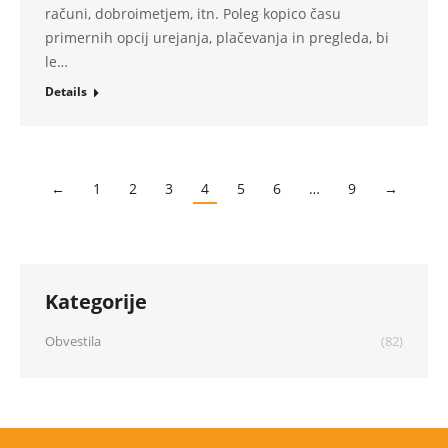
računi, dobroimetjem, itn. Poleg kopico času
primernih opcij urejanja, plačevanja in pregleda, bi
le…
Details
←
1
2
3
4
5
6
…
9
→
Kategorije
Obvestila
(82)