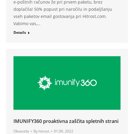
e-poštnih računov že pri prvem paketu, brez
doplačila! 50% popust pri naročilu in podaljšanju
vseh paketov email gostovanja pri Hitrost.com.
Vabimo vas,…
Details
IMUNIFY360 proaktivna zaščita spletnih strani
Obvestila
By
hitrost
01.06. 2022