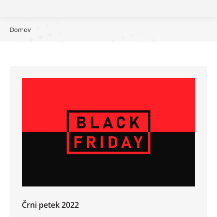
You are here:
Domov
Črni petek 2022