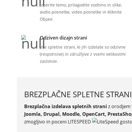
Izberite temo, prilagodite vsebino in slike,
avdio posnetke, video posnetke in kliknite
Objavi.
Odziven dizajn strani
Vse spletne strani, ki jih izdelate so odzivne
(responsive) in združljive z vsemi velikostmi
zaslonov.
BREZPLAČNE SPLETNE STRANI
Brezplačna izdelava spletnih strani
z orodjem
Joomla, Drupal, Moodle, OpenCart, PrestaSh
zmogljivo in poceni LITESPEED
gosto