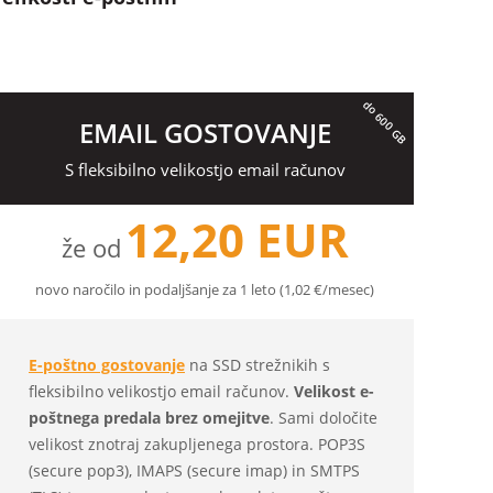
do 600 GB
EMAIL GOSTOVANJE
S fleksibilno velikostjo email računov
12,20 EUR
že od
novo naročilo in podaljšanje za 1 leto (1,02 €/mesec)
E-poštno gostovanje
na SSD strežnikih s
fleksibilno velikostjo email računov.
Velikost e-
poštnega predala brez omejitve
. Sami določite
velikost znotraj zakupljenega prostora. POP3S
(secure pop3), IMAPS (secure imap) in SMTPS