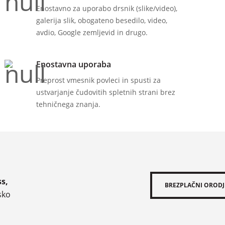
Enostavno za uporabo drsnik (slike/video),
galerija slik, obogateno besedilo, video,
avdio, Google zemljevid in drugo.
Enostavna uporaba
Preprost vmesnik povleci in spusti za
ustvarjanje čudovitih spletnih strani brez
tehničnega znanja.
s,
BREZPLAČNI ORODJ
sko