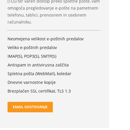
(TLS) ter varen dostop preko spletne pošte, vam
omogoča pregledovanje e-pošte na pametnem
telefonu, tablici, prenosnem in osebnem
računalniku.
Neomejena velikost e-poštnih predalov
Veliko e-poštnih predalov
IMAP(S), POP3(S), SMTP(S)
Antispam in antivirusna zaščita
Spletna pošta (WebMail), koledar
Dnevne varnostne kopije
Brezplačen SSL certifikat, TLS 1.3
EMAIL GOSTOVANJE