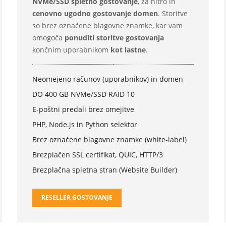
NVMe/SSD spletno gostovanje
, za hitro in
cenovno ugodno gostovanje domen
. Storitve
so brez označene blagovne znamke, kar vam
omogoča
ponuditi storitve gostovanja
končnim uporabnikom
kot lastne
.
Neomejeno računov (uporabnikov) in domen
DO 400 GB NVMe/SSD RAID 10
E-poštni predali brez omejitve
PHP, Node.js in Python selektor
Brez označene blagovne znamke (white-label)
Brezplačen SSL certifikat, QUIC, HTTP/3
Brezplačna spletna stran (Website Builder)
RESELLER GOSTOVANJE