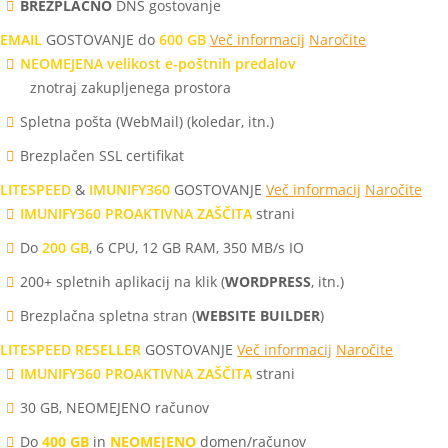
BREZPLAČNO
DNS gostovanje
EMAIL
GOSTOVANJE do
600 GB
Več informacij
Naročite
NEOMEJENA velikost e-poštnih predalov
znotraj zakupljenega prostora
Spletna pošta (WebMail) (koledar, itn.)
Brezplačen SSL certifikat
LITESPEED
&
IMUNIFY360
GOSTOVANJE
Več informacij
Naročite
IMUNIFY360 PROAKTIVNA ZAŠČITA
strani
Do
200 GB
, 6 CPU, 12 GB RAM, 350 MB/s IO
200+ spletnih aplikacij na klik (
WORDPRESS
, itn.)
Brezplačna spletna stran (
WEBSITE BUILDER
)
LITESPEED RESELLER
GOSTOVANJE
Več informacij
Naročite
IMUNIFY360 PROAKTIVNA ZAŠČITA
strani
30 GB, NEOMEJENO računov
Do
400 GB
in
NEOMEJENO
domen/računov