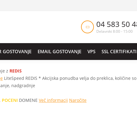
04 583 50 4
Delavniki 8:00 - 15:00
R GOSTOVANJE
EMAIL GOSTOVANJE
VPS
SSL CERTIFIKATI
nje z
REDIS
je
LiteSpeed
REDIS *
Akcijska ponudba velja do preklica, količine 
šanje, nadgradnje
.
POCENI
DOMENE
Več informacij
Naročite