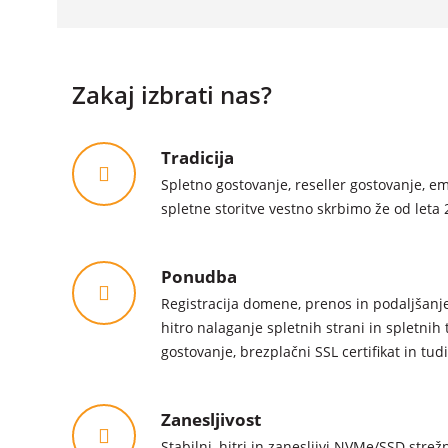
Zakaj izbrati nas?
Tradicija
Spletno gostovanje, reseller gostovanje, em
spletne storitve vestno skrbimo že od let
Ponudba
Registracija domene, prenos in podaljšanje
hitro nalaganje spletnih strani in spletnih 
gostovanje, brezplačni SSL certifikat in tudi
Zanesljivost
Stabilni, hitri in zanesljivi NVMe/SSD strež