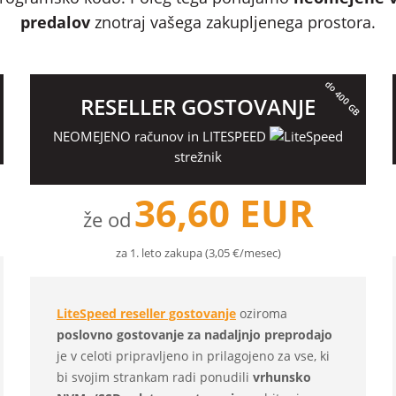
predalov
znotraj vašega zakupljenega prostora.
B
do 400 GB
RESELLER GOSTOVANJE
NEOMEJENO računov in LITESPEED
strežnik
36,60 EUR
že od
za 1. leto zakupa (3,05 €/mesec)
LiteSpeed reseller gostovanje
oziroma
poslovno gostovanje za nadaljnjo preprodajo
je v celoti pripravljeno in prilagojeno za vse, ki
bi svojim strankam radi ponudili
vrhunsko