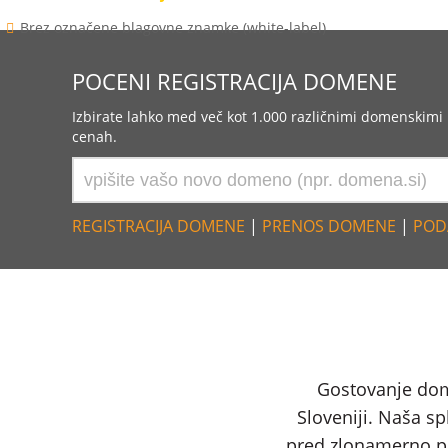
Brez označene blagovne znamke (white-label)
POCENI REGISTRACIJA DOMENE
Izbirate lahko med več kot 1.000 različnimi domenskim
cenah.
REGISTRACIJA DOMENE
|
PRENOS DOMENE
|
POD
Gostovanje do
Sloveniji. Naša sp
pred zlonamerno p