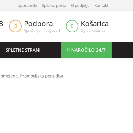
Uporabniki
Spletna pošta
O podjetju
Kontakt
8
Podpora
Košarica
Vprašanja in odgovori
Ogled košarice
SPLETNE STRANI
NAROČILO 24/7
so omejene. Promocijska ponudba