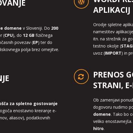
OVANJE
APLIKACIJ
Orodje spletne apli
je domene
v Sloveniji. Do
200
namestitev aplikacij
r (
CPU
), do
12 GB
fizičnega
itn. na strežnik za g
očasnih povezav (
EP
) ter do
testno okolje (
STAG
iskovnega polja brez omejitve.
uvoz (
IMPORT
) in 
PRENOS G
JE
STRANI, E
Ob zamenjavi ponu
ošča za spletno gostovanje
dogovoru nudimo p
ogoča enostavno kreiranje e-
domene
. Tako bo 
mov, aliasov), podatkovnih
veliko enostavnejša
hitro
.