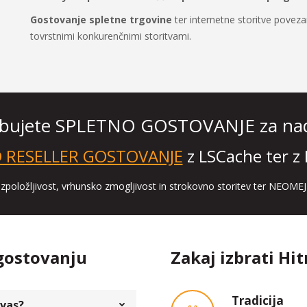
Gostovanje spletne trgovine
ter internetne storitve povez
tovrstnimi konkurenčnimi storitvami.
bujete SPLETNO GOSTOVANJE za nada
D RESELLER GOSTOVANJE
z LSCache ter 
 razpoložljivost, vrhunsko zmogljivost in strokovno storitev ter NEO
gostovanju
Zakaj izbrati Hi
Tradicija
 vas?