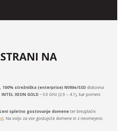
 STRANI NA
e,
100% strežniška (enterprise) NVMe/SSD
diskovna
a
INTEL XEON GOLD
~3.0 GHz (2.9 – 4.1), kar pomeni
ceni spletno gostovanje domene
ter brezplačni
ni
). Na voljo za vse gostujoče domene in z neomejeno