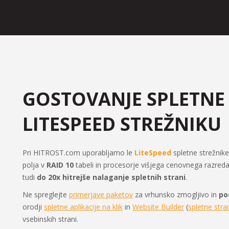
GOSTOVANJE SPLETNE
LITESPEED STREŽNIKU
Pri HITROST.com uporabljamo le
LiteSpeed
spletne strežnik
polja v
RAID 10
tabeli in procesorje višjega cenovnega razred
tudi
do 20x hitrejše nalaganje spletnih strani
.
Ne spreglejte
primerjave paketov
za vrhunsko zmogljivo in
po
orodji
spletne aplikacije na klik
in
Website Builder
(
spletne stra
vsebinskih strani.