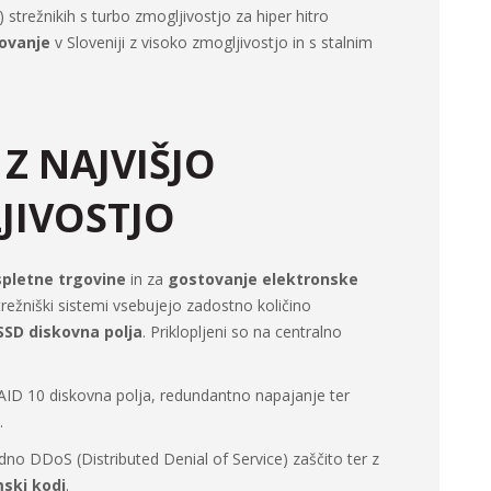
) strežnikih s turbo zmogljivostjo za hiper hitro
tovanje
v Sloveniji z visoko zmogljivostjo in s stalnim
Z NAJVIŠJO
JIVOSTJO
spletne trgovine
in za
gostovanje elektronske
trežniški sistemi vsebujejo zadostno količino
SD diskovna polja
. Priklopljeni so na centralno
AID 10 diskovna polja, redundantno napajanje ter
.
dno DDoS (Distributed Denial of Service) zaščito ter z
mski kodi
.