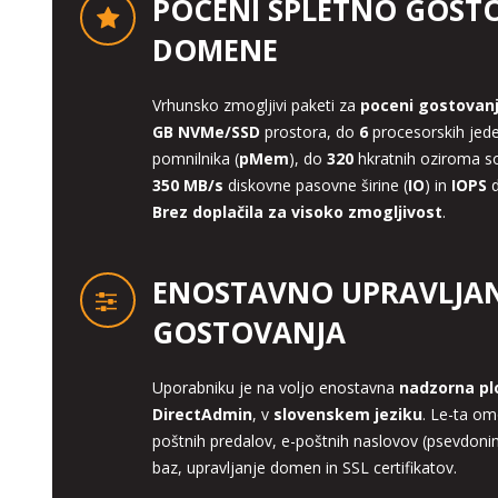
POCENI SPLETNO GOST
DOMENE
Vrhunsko zmogljivi paketi za
poceni gostovan
GB NVMe/SSD
prostora, do
6
procesorskih jede
pomnilnika (
pMem
), do
320
hkratnih oziroma s
350 MB/s
diskovne pasovne širine (
IO
) in
IOPS
d
Brez doplačila za visoko zmogljivost
.
ENOSTAVNO UPRAVLJAN
GOSTOVANJA
Uporabniku je na voljo enostavna
nadzorna pl
DirectAdmin
, v
slovenskem jeziku
. Le-ta om
poštnih predalov, e-poštnih naslovov (psevdoni
baz, upravljanje domen in SSL certifikatov.