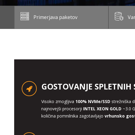
Primerjava paketov
Var
GOSTOVANJE SPLETNIH 
Visoko zmogljiva
100% NVMe/SSD
strežniška d
najnovejši procesorji
INTEL XEON GOLD
~3.0 G
količina pomnilnika zagotavljajo
vrhunsko gost