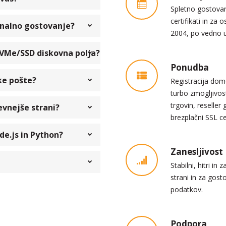
Spletno gostovan
certifikati in za
ionalno gostovanje?
2004, po vedno 
NVMe/SSD diskovna polja?
Ponudba
ke pošte?
Registracija dom
turbo zmogljivost
trgovin, reselle
evnejše strani?
brezplačni SSL cer
de.js in Python?
Zanesljivost
Stabilni, hitri in
strani in za gos
podatkov.
Podpora