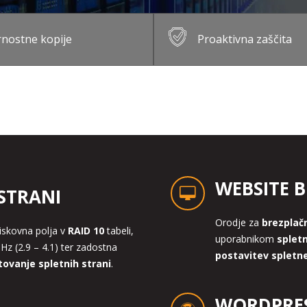
nostne kopije
Proaktivna zaščita
WEBSITE 
STRANI
Orodje za
brezplačn
iskovna polja v
RAID 10
tabeli,
uporabnikom
splet
Hz (2.9 – 4.1) ter zadostna
postavitev spletne
ovanje spletnih strani
.
WORDPRES