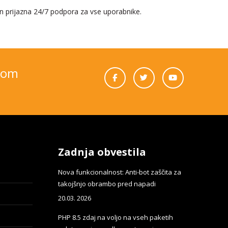
 in prijazna 24/7 podpora za vse uporabnike.
com
Zadnja obvestila
Nova funkcionalnost: Anti-bot zaščita za
takojšnjo obrambo pred napadi
20.03. 2026
PHP 8.5 zdaj na voljo na vseh paketih