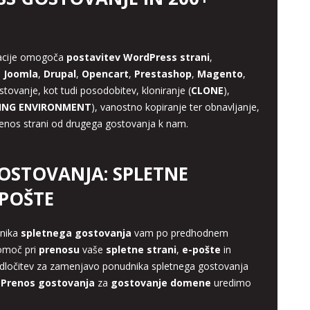
kacije omogoča
postavitev WordPress strani
,
e
Joomla
,
Drupal
,
Opencart
,
Prestashop
,
Magento
,
ostovanje, kot tudi posodobitev, kloniranje (
CLONE
),
ING ENVIRONMENT
), vanostno kopiranje ter obnavljanje,
prenos strani od drugega gostovanja k nam.
OSTOVANJA: SPLETNE
-POŠTE
dnika
spletnega gostovanja
vam po predhodnem
omoč pri
prenosu
vaše
spletne strani
,
e-pošte
in
odločitev za zamenjavo ponudnika spletnega gostovanja
.
Prenos gostovanja
za
gostovanje domene
uredimo