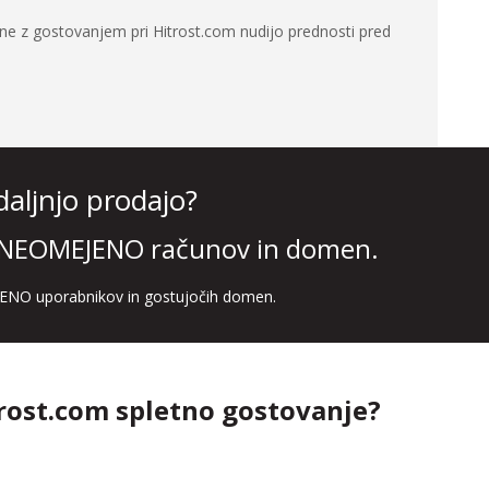
ane z gostovanjem pri Hitrost.com nudijo prednosti pred
ljnjo prodajo?
z NEOMEJENO računov in domen.
MEJENO uporabnikov in gostujočih domen.
trost.com spletno gostovanje?