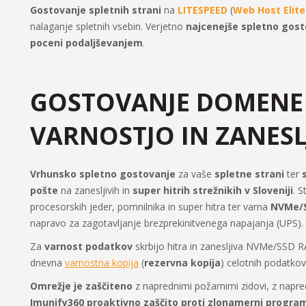
Gostovanje spletnih strani
na
LITESPEED
(
Web Host Elite
nalaganje spletnih vsebin. Verjetno
najcenejše spletno gos
poceni podaljševanjem
.
GOSTOVANJE DOMENE 
VARNOSTJO IN ZANESL
Vrhunsko spletno gostovanje
za vaše
spletne strani
ter
pošte
na zanesljivih in
super hitrih strežnikih v Sloveniji
. S
procesorskih jeder, pomnilnika in super hitra ter varna
NVMe/S
napravo za zagotavljanje brezprekinitvenega napajanja (UPS).
Za
varnost podatkov
skrbijo hitra in zanesljiva NVMe/SSD R
dnevna
varnostna kopija
(
rezervna kopija
) celotnih podatkov
Omrežje je zaščiteno
z naprednimi požarnimi zidovi, z napre
Imunify360 proaktivno zaščito proti zlonamerni progra