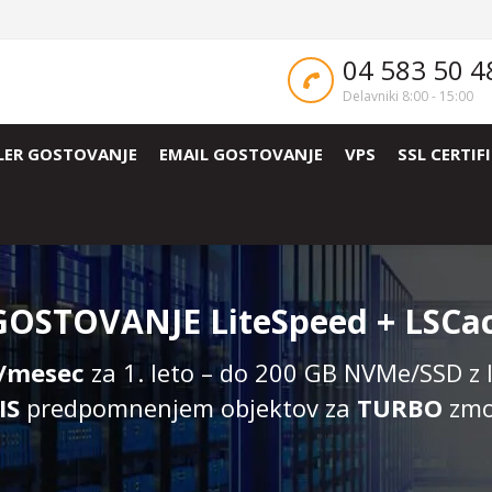
04 583 50 4
Delavniki 8:00 - 15:00
LER GOSTOVANJE
EMAIL GOSTOVANJE
VPS
SSL CERTIF
OSTOVANJE LiteSpeed + LSCa
€/mesec
za 1. leto – do 200 GB NVMe/SSD z 
IS
predpomnenjem objektov za
TURBO
zmog