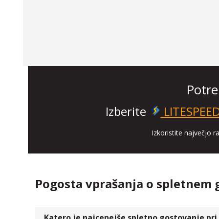
Potre
Izberite
LITESPEE
Izkoristite največjo
Pogosta vprašanja o spletnem 
Katero je najcenejše spletno gostovanje pri