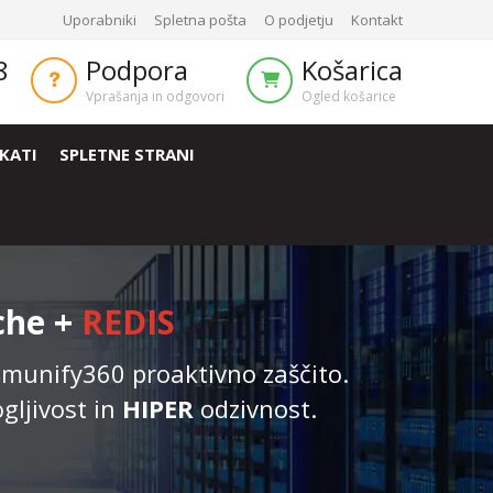
Uporabniki
Spletna pošta
O podjetju
Kontakt
8
Podpora
Košarica
Vprašanja in odgovori
Ogled košarice
IKATI
SPLETNE STRANI
che +
REDIS
Imunify360 proaktivno zaščito.
ljivost in
HIPER
odzivnost.