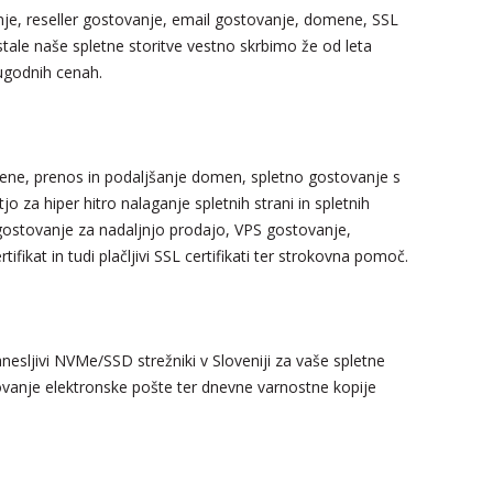
je, reseller gostovanje, email gostovanje, domene, SSL
 ostale naše spletne storitve vestno skrbimo že od leta
ugodnih cenah.
ene, prenos in podaljšanje domen, spletno gostovanje s
jo za hiper hitro nalaganje spletnih strani in spletnih
r gostovanje za nadaljnjo prodajo, VPS gostovanje,
tifikat in tudi plačljivi SSL certifikati ter strokovna pomoč.
 zanesljivi NVMe/SSD strežniki v Sloveniji za vaše spletne
tovanje elektronske pošte ter dnevne varnostne kopije