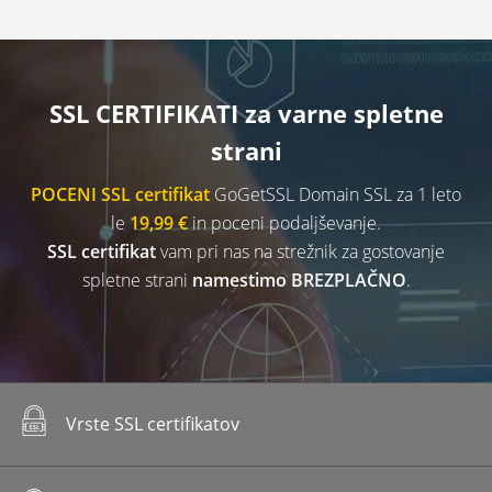
SSL CERTIFIKATI za varne spletne
strani
POCENI SSL certifikat
GoGetSSL Domain SSL za 1 leto
le
19,99 €
in poceni podaljševanje.
SSL certifikat
vam pri nas na strežnik za gostovanje
spletne strani
namestimo BREZPLAČNO
.
Vrste SSL certifikatov