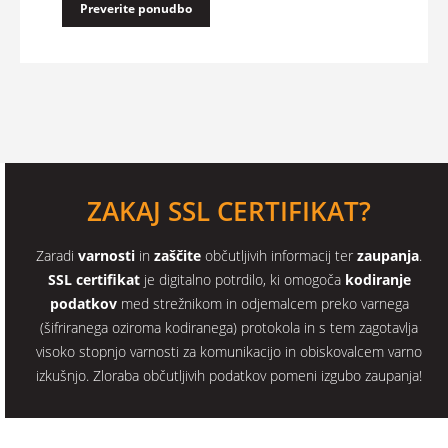
Preverite ponudbo
ZAKAJ SSL CERTIFIKAT?
Zaradi
varnosti
in
zaščite
občutljivih informacij ter
zaupanja
.
SSL certifikat
je digitalno potrdilo, ki omogoča
kodiranje
podatkov
med strežnikom in odjemalcem preko varnega
(šifriranega oziroma kodiranega) protokola in s tem zagotavlja
visoko stopnjo varnosti za komunikacijo in obiskovalcem varno
izkušnjo. Zloraba občutljivih podatkov pomeni izgubo zaupanja!