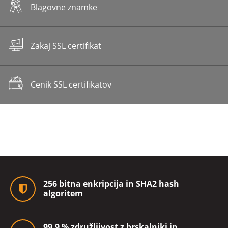
Blagovne znamke
Zakaj SSL certifikat
Cenik SSL certifikatov
256 bitna enkripcija in SHA2 hash
algoritem
99,9 % združljivost z brskalniki in