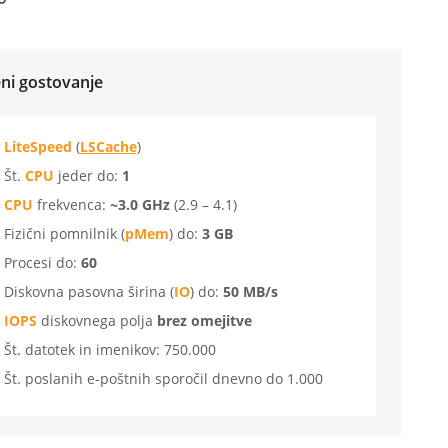
ni gostovanje
LiteSpeed
(
LSCache
)
Št.
CPU
jeder do:
1
CPU
frekvenca:
~3.0 GHz
(2.9 – 4.1)
Fizični pomnilnik (
pMem
) do:
3 GB
Procesi do:
60
Diskovna pasovna širina (
IO
) do:
50 MB/s
IOPS
diskovnega polja
brez omejitve
Št. datotek in imenikov: 750.000
Št. poslanih e-poštnih sporočil dnevno do 1.000