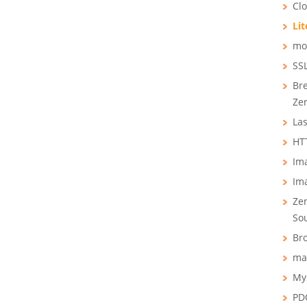
Cl
Li
mod
SSL
Bre
Ze
Las
HTT
Ima
Ima
Ze
So
Bro
ma
My
PD