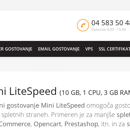
04 583 50 4
Delavniki 8:00 - 15:00
ER GOSTOVANJE
EMAIL GOSTOVANJE
VPS
SSL CERTIFIKAT
ni LiteSpeed
(10 GB, 1 CPU, 3 GB RA
ni gostovanje Mini LiteSpeed
omogoča gostov
 spletnih straneh. Primeren je za manjše
sple
Commerce
,
Opencart
,
Prestashop
, itn. in za
s