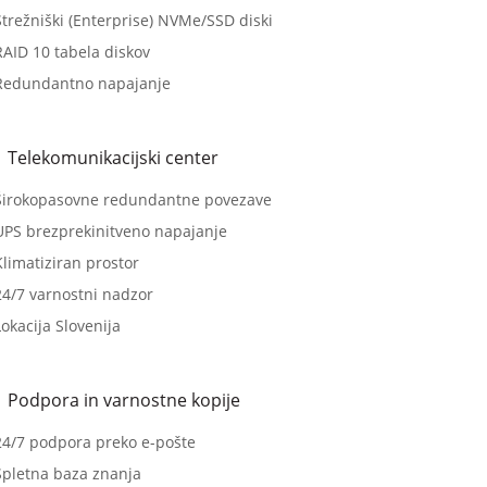
Strežniški (Enterprise) NVMe/SSD diski
RAID 10 tabela diskov
Redundantno napajanje
Telekomunikacijski center
Širokopasovne redundantne povezave
UPS brezprekinitveno napajanje
Klimatiziran prostor
24/7 varnostni nadzor
okacija Slovenija
Podpora in varnostne kopije
24/7 podpora preko e-pošte
Spletna baza znanja