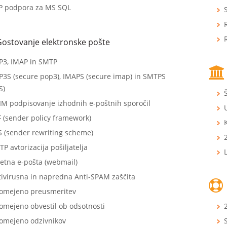
P podpora za MS SQL
Gostovanje elektronske pošte
P3, IMAP in SMTP
P3S (secure pop3), IMAPS (secure imap) in SMTPS
S)
IM podpisovanje izhodnih e-poštnih sporočil
 (sender policy framework)
S (sender rewriting scheme)
P avtorizacija pošiljatelja
L
etna e-pošta (webmail)
tivirusna in napredna Anti-SPAM zaščita
omejeno preusmeritev
omejeno obvestil ob odsotnosti
omejeno odzivnikov