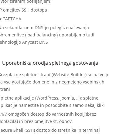
avtoriziranim pošiljanjem)
IP omejitev SSH dostopa
reCAPTCHA
Na sekundarnem DNS-ju poleg izenačevanja
obremenitve (load balancing) uporabljamo tudi
tehnologijo Anycast DNS
Uporabniška orodja spletnega gostovanja
Brezplačne spletne strani (Website Builder) so na voljo
za vse gostujoče domene in z neomejeno vsebinskih
trani
Spletne aplikacije (WordPress, Joomla, …): spletne
aplikacije namestite in posodobite s samo nekaj kliki
24/7 omogočen dostop do varnostnih kopij (brez
doplačila) in brez omejitve št. obnov
Secure Shell (SSH) dostop do strežnika in terminal