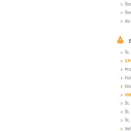
Št
Šte
do
B
Št.
CP
Pro
Fiz
Dis
IO
Št.
Št.
Št.
Vel