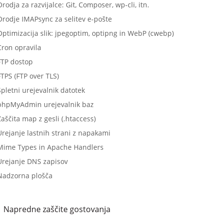
rodja za razvijalce: Git, Composer, wp-cli, itn.
Orodje IMAPsync za selitev e-pošte
Optimizacija slik: jpegoptim, optipng in WebP (cwebp)
Cron opravila
FTP dostop
FTPS (FTP over TLS)
Spletni urejevalnik datotek
phpMyAdmin urejevalnik baz
aščita map z gesli (.htaccess)
Urejanje lastnih strani z napakami
Mime Types in Apache Handlers
Urejanje DNS zapisov
Nadzorna plošča
Napredne zaščite gostovanja