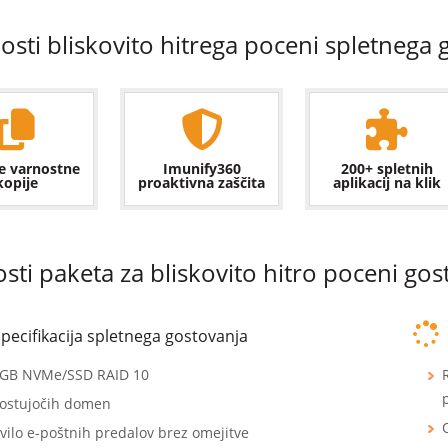
osti bliskovito hitrega poceni spletnega
e varnostne
Imunify360
200+ spletnih
kopije
proaktivna zaščita
aplikacij na klik
osti paketa za bliskovito hitro poceni go
pecifikacija spletnega gostovanja
 GB NVMe/SSD RAID 10
gostujočih domen
vilo e-poštnih predalov brez omejitve