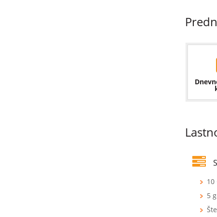
Predn
Dnevn
Lastn
S
10
5 
Šte