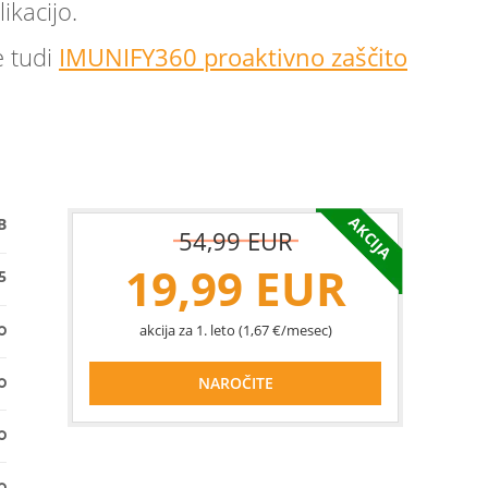
ikacijo.
e tudi
IMUNIFY360 proaktivno zaščito
AKCIJA
B
54,99 EUR
19,99 EUR
5
akcija za 1. leto (1,67 €/mesec)
NAROČITE