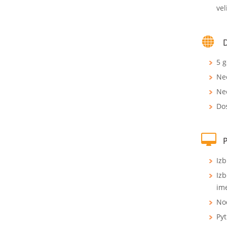
vel
5 
Ne
Ne
Do
Izb
Izb
im
Nod
Pyt