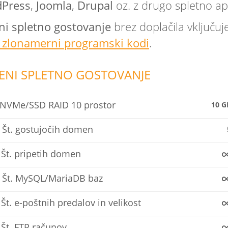
Press
,
Joomla
,
Drupal
oz. z drugo spletno apl
ni spletno gostovanje
brez doplačila vključuj
i zlonamerni programski kodi
.
ENI SPLETNO GOSTOVANJE
NVMe/SSD RAID 10 prostor
10 G
Št. gostujočih domen
Št. pripetih domen
Št. MySQL/MariaDB baz
Št. e-poštnih predalov in velikost
Št. FTP računov