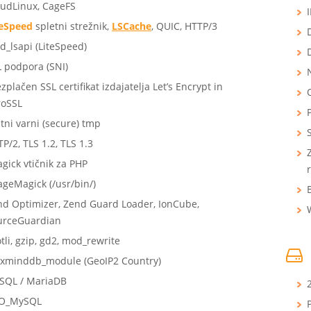
oudLinux, CageFS
teSpeed
spletni strežnik,
LSCache
, QUIC, HTTP/3
D
_lsapi (LiteSpeed)
 podpora (SNI)
zplačen SSL certifikat izdajatelja Let’s Encrypt in
Q
roSSL
tni varni (secure) tmp
P/2, TLS 1.2, TLS 1.3
Z
gick vtičnik za PHP
r
geMagick (/usr/bin/)
nd Optimizer, Zend Guard Loader, IonCube,
urceGuardian
tli, gzip, gd2, mod_rewrite
xminddb_module (GeoIP2 Country)
SQL / MariaDB
O_MySQL