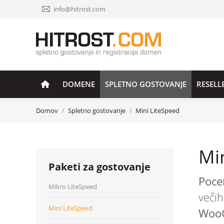
info@hitrost.com
DOMENE
SPLETNO GOSTOVANJE
RESELL
You are here:
Domov
Spletno gostovanje
Mini LiteSpeed
Mi
Paketi za gostovanje
Poce
Mikro LiteSpeed
večih
Mini LiteSpeed
Woo