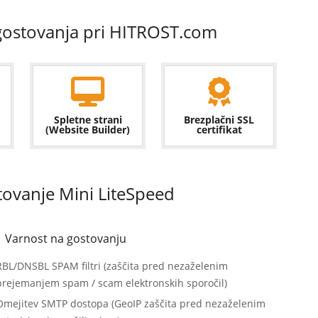
 gostovanja pri HITROST.com
Spletne strani
Brezplačni SSL
(Website Builder)
certifikat
stovanje Mini LiteSpeed
Varnost na gostovanju
RBL/DNSBL SPAM filtri (zaščita pred nezaželenim
prejemanjem spam / scam elektronskih sporočil)
Omejitev SMTP dostopa (GeoIP zaščita pred nezaželenim