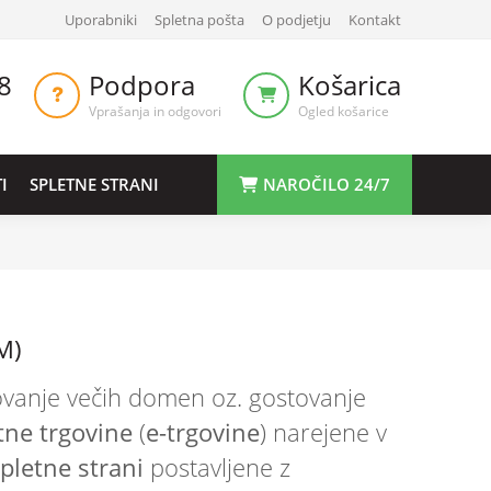
Uporabniki
Spletna pošta
O podjetju
Kontakt
8
Podpora
Košarica
Vprašanja in odgovori
Ogled košarice
I
SPLETNE STRANI
NAROČILO 24/7
M)
anje večih domen oz. gostovanje
tne trgovine
(
e-trgovine
) narejene v
pletne strani
postavljene z