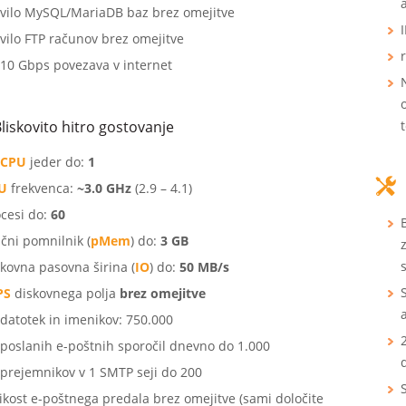
evilo MySQL/MariaDB baz brez omejitve
vilo FTP računov brez omejitve
 10 Gbps povezava v internet
liskovito hitro gostovanje
CPU
jeder do:
1
U
frekvenca:
~3.0 GHz
(2.9 – 4.1)
cesi do:
60
ični pomnilnik (
pMem
) do:
3 GB
s
kovna pasovna širina (
IO
) do:
50 MB/s
PS
diskovnega polja
brez omejitve
 datotek in imenikov: 750.000
 poslanih e-poštnih sporočil dnevno do 1.000
 prejemnikov v 1 SMTP seji do 200
ikost e-poštnega predala brez omejitve (sami določite