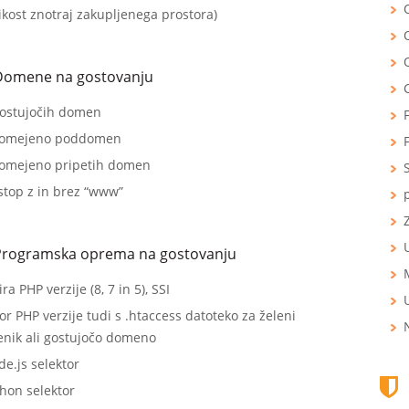
O
ikost znotraj zakupljenega prostora)
Domene na gostovanju
gostujočih domen
omejeno poddomen
omejeno pripetih domen
stop z in brez “www”
Z
Programska oprema na gostovanju
ira PHP verzije (8, 7 in 5), SSI
or PHP verzije tudi s .htaccess datoteko za želeni
enik ali gostujočo domeno
e.js selektor
hon selektor