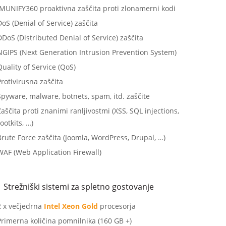
IMUNIFY360 proaktivna zaščita proti zlonamerni kodi
oS (Denial of Service) zaščita
DDoS (Distributed Denial of Service) zaščita
NGIPS (Next Generation Intrusion Prevention System)
uality of Service (QoS)
Protivirusna zaščita
Spyware, malware, botnets, spam, itd. zaščite
aščita proti znanimi ranljivostmi (XSS, SQL injections,
ootkits, …)
Brute Force zaščita (Joomla, WordPress, Drupal, …)
WAF (Web Application Firewall)
Strežniški sistemi za spletno gostovanje
2 x večjedrna
Intel Xeon Gold
procesorja
Primerna količina pomnilnika (160 GB +)