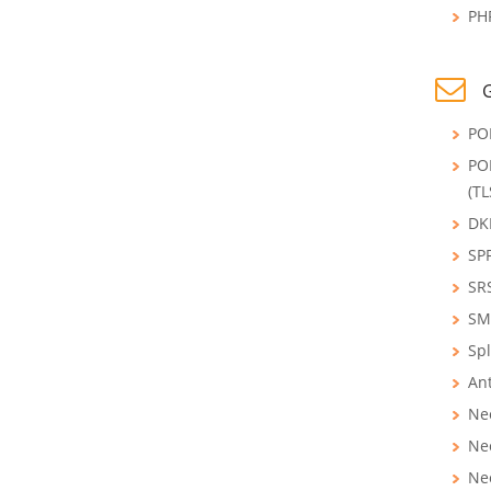
PH
PO
PO
(TL
DK
SPF
SR
SMT
Spl
An
Ne
Ne
Ne