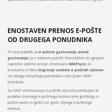
ENOSTAVEN PRENOS E-POŠTE
OD DRUGEGA PONUDNIKA
Pri vseh paketih za
e-poštno gostovanje
(
email
gostovanje
) je v nadzorni pološči DirectAdmin že vgrajeno
napredno spletno orodje, imenovano
IMAPsync
za
enostavno in hitro
migracijo vsebine e-poštnih računov
od vašega trenutnega ponudnika k nam preko IMAP
protokola.
Za IMAP sinhronizacijo e-poštnih sporočil potrebujete le
podatke izvornega e-poštnega naslova (ime gostitelja, e-
poštni naslov in geslo) ter geslo ciljnega e-poštnega
naslova.