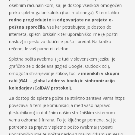
osebnim računalnikom, saj je dostop vseskozi omogočen
preko spletnega brskalnika (tudi mobilnega). S tem lahko
redno pregledujete
in
odgovarjate na prejeta e-
poštna sporočila
. Vse kar potrebujete je dostop do
interneta, spletni brskalnik ter uporabniško ime (e-poštni
naslov) in geslo za dotični e-poštni predal. Na kratko
rečeno, le vaš pametni telefon.
Spletna pošta (webmail) je tudi v slovenskem jeziku, je
grafično zelo dodelana (izgled Google, Outlook itd.),
omogoča shranjevanje stikov, tudi v
imenikih v skupni
rabi
(
GAL – global address book
) in
sinhronizacijo
koledarjev
(
CalDAV protokol
).
Za dostop do spletne pošte se striktno zahteva varna https
povezava. S tem je komunikacija med vašo napravo
(brskalnikom) in dotičnim našim strežniškim sistemom
varna oziroma šifrirana. To je ključnega pomena, saj je
potrebno za prijavo v spletno pošto (webmail) vpisati
uporabniško ime (e-poštni naslov z malimi črkami) in geslo.