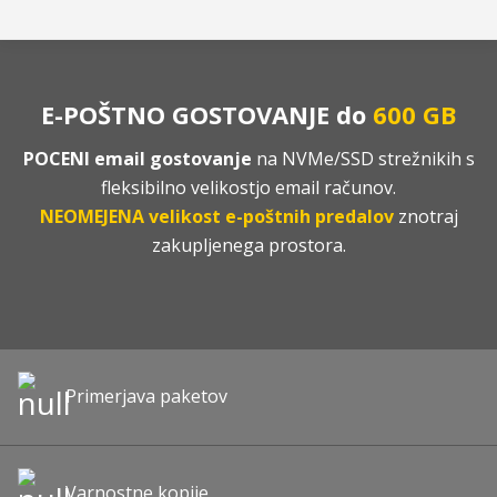
E-POŠTNO GOSTOVANJE do
600 GB
POCENI email gostovanje
na NVMe/SSD strežnikih s
fleksibilno velikostjo email računov.
NEOMEJENA velikost e-poštnih predalov
znotraj
zakupljenega prostora.
Primerjava paketov
Varnostne kopije