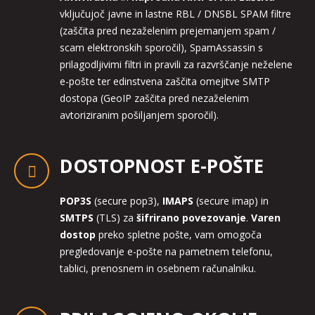
vključujoč javne in lastne RBL / DNSBL SPAM filtre
(zaščita pred nezaželenim prejemanjem spam /
scam elektronskih sporočil), SpamAssassin s
prilagodljivimi filtri in pravili za razvrščanje neželene
e-pošte ter edinstvena zaščita omejitve SMTP
dostopa (GeoIP zaščita pred nezaželenim
avtoriziranim pošiljanjem sporočil).
DOSTOPNOST E-POŠTE
POP3S
(secure pop3),
IMAPS
(secure imap) in
SMTPS
(TLS) za
šifrirano povezovanje
.
Varen
dostop
preko spletne pošte, vam omogoča
pregledovanje e-pošte na pametnem telefonu,
tablici, prenosnem in osebnem računalniku.