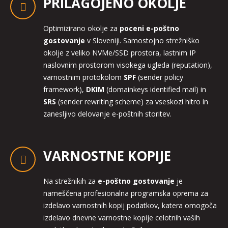
PRILAGOJENO OKOLJE
Optimizirano okolje za
poceni e-poštno
gostovanje
v Sloveniji. Samostojno strežniško
okolje z veliko NVMe/SSD prostora, lastnim IP
naslovnim prostorom visokega ugleda (reputation),
varnostnim protokolom
SPF
(sender policy
framework),
DKIM
(domainkeys identified mail) in
SRS
(sender rewriting scheme) za vseskozi hitro in
zanesljivo delovanje e-poštnih storitev.
VARNOSTNE KOPIJE
Na strežnikih za
e-poštno gostovanje
je
nameščena profesionalna programska oprema za
izdelavo varnostnih kopij podatkov, katera omogoča
izdelavo dnevne varnostne kopije celotnih vaših