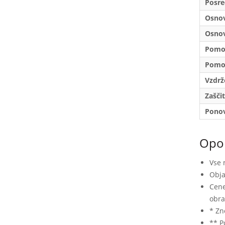
Posre
Osnov
Osnov
Pomoč
Pomoč
Vzdrž
Zašči
Ponov
Opo
Vse 
Obja
Cene
obra
* Zn
** P