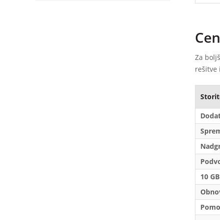
Cen
Za bolj
rešitve 
Stori
Dodat
Sprem
Nadgr
Podvo
10 GB
Obnov
Pomoč