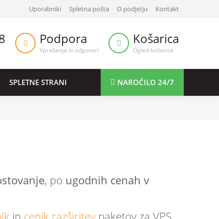
Uporabniki
Spletna pošta
O podjetju
Kontakt
8
Podpora
Košarica
Vprašanja in odgovori
Ogled košarice
SPLETNE STRANI
NAROČILO 24/7
ostovanje
, po
ugodnih cenah v
ik
in
cenik razširitev
paketov za VPS