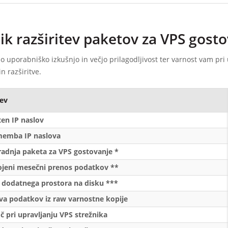
ik razširitev paketov za VPS gost
šo uporabniško izkušnjo in večjo prilagodljivost ter varnost vam p
in razširitve.
tev
en IP naslov
emba IP naslova
adnja paketa za VPS gostovanje *
jeni mesečni prenos podatkov **
 dodatnega prostora na disku ***
a podatkov iz raw varnostne kopije
 pri upravljanju VPS strežnika