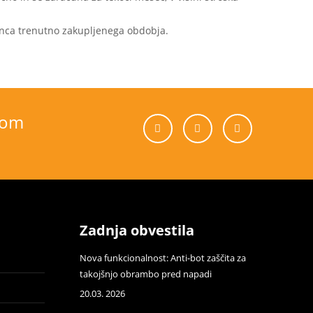
onca trenutno zakupljenega obdobja.
com
Zadnja obvestila
Nova funkcionalnost: Anti-bot zaščita za
takojšnjo obrambo pred napadi
20.03. 2026