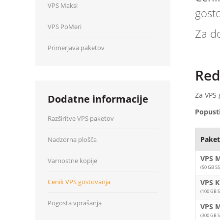
VPS Maksi
gosto
VPS PoMeri
Za do
Primerjava paketov
Red
Za VPS 
Dodatne informacije
Popust
Razširitve VPS paketov
Paket
Nadzorna plošča
VPS M
Varnostne kopije
(50 GB S
Cenik VPS gostovanja
VPS K
(100 GB 
Pogosta vprašanja
VPS M
(300 GB 