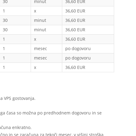
30
minut
36,60 EUR
1
x
36,60 EUR
30
minut
36,60 EUR
30
minut
36,60 EUR
1
x
36,60 EUR
1
mesec
po dogovoru
1
mesec
po dogovoru
1
x
36,60 EUR
a VPS gostovanja.
vnega časa so možna po predhodnem dogovoru in se
računa enkratno.
no in se zaračuna za tekoči mesec, v višini stroška