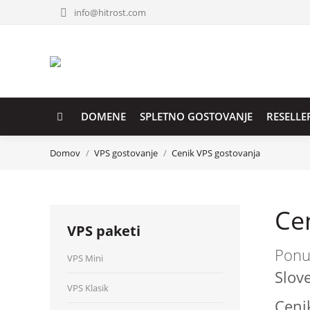
info@hitrost.com
DOMENE
SPLETNO GOSTOVANJE
RESELLE
You are here:
Domov
VPS gostovanje
Cenik VPS gostovanja
Ce
VPS paketi
Ponu
VPS Mini
Slove
VPS Klasik
Ceni