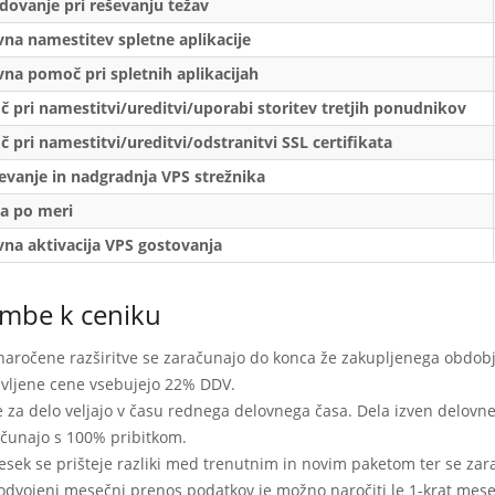
dovanje pri reševanju težav
na namestitev spletne aplikacije
na pomoč pri spletnih aplikacijah
 pri namestitvi/ureditvi/uporabi storitev tretjih ponudnikov
 pri namestitvi/ureditvi/odstranitvi SSL certifikata
evanje in nadgradnja VPS strežnika
ta po meri
na aktivacija VPS gostovanja
mbe k ceniku
naročene razširitve se zaračunajo do konca že zakupljenega obdobj
vljene cene vsebujejo 22% DDV.
 za delo veljajo v času rednega delovnega časa. Dela izven delo
čunajo s 100% pribitkom.
esek se prišteje razliki med trenutnim in novim paketom ter se za
odvojeni mesečni prenos podatkov je možno naročiti le 1-krat meseč