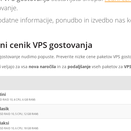
vanje.
datne informacije, ponudbo in izvedbo nas ko
ni cenik VPS gostovanja
gostovanje nudimo popuste. Preverite nizke cene paketov VPS gosto
i
veljajo za vsa
nova naročila
in za
podaljšanje
vseh paketov za
VPS
ini
SD RAID 10, 4 CPU, 6 GB RAM)
lasik
SSD RAID 10, 5 CPU, 12 GB RAM)
aksi
SSD RAID 10, 6 CPU, 18 GB RAM)