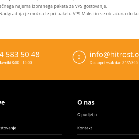
čnega najema izbranega paketa za VPS gostovanje.
Nadgradnja je možna le pri paketu VPS Maksi in se obračuna do k
4 583 50 48
info@hitrost.
lavniki 8:00 - 15:00
Dostopni vsak dan 24/7/365
ve
O nas
O podjetju
ostovanje
Kontakt