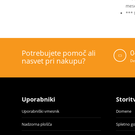
mese
*** 
0
Potrebujete pomoč ali
nasvet pri nakupu?
De
Uporabniki
Storit
Uporabniški vmesnik
Domene
Nadzorna plošča
Spletno g