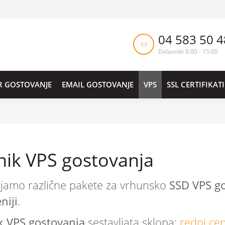
04 583 50 4
Delavniki 8:00 - 15:00
R GOSTOVANJE
EMAIL GOSTOVANJE
VPS
SSL CERTIFIKATI
nik VPS gostovanja
jamo različne pakete za vrhunsko
SSD VPS g
niji
.
k VPS gostovanja
sestavljata sklopa:
redni cen