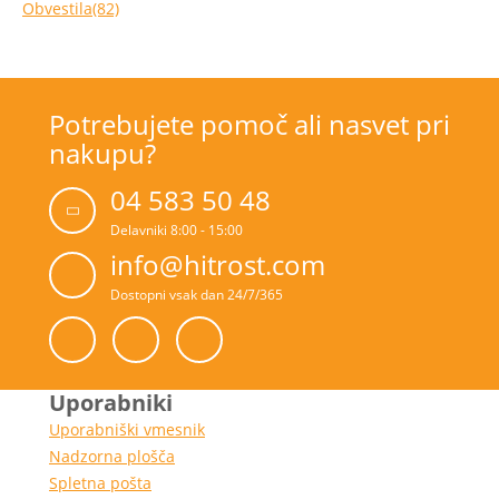
Obvestila
(82)
Potrebujete pomoč ali nasvet pri
nakupu?
04 583 50 48
Delavniki 8:00 - 15:00
info@hitrost.com
Dostopni vsak dan 24/7/365
Uporabniki
Uporabniški vmesnik
Nadzorna plošča
Spletna pošta