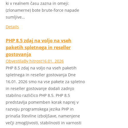
ki v realnem času zazna in omeji:
(zlonamerne) bote brute-force napade
sumljive…
Details
PHP 8.5 zdaj na voljo na vseh
paketih spletnega in reseller
gostovanja
Obvestila
By
hitrost
16.01. 2026
PHP 8.5 zdaj na voljo na vseh paketih
spletnega in reseller gostovanja Dne
16.01. 2026 smo na vse pakete za spletno
in reseller gostovanje dodali zadnjo
stabilno različico PHP 8.5. PHP 8.5
predstavlja pomemben korak naprej v
razvoju programskega jezika PHP in
prinaša številne izboljšave, namenjene
večji zmogljivosti, stabilnosti in varnosti