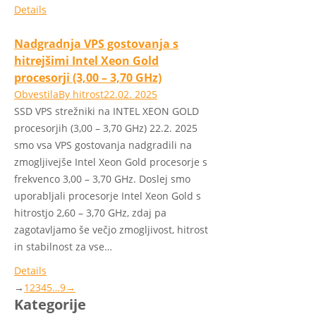
Details
Nadgradnja VPS gostovanja s
hitrejšimi Intel Xeon Gold
procesorji (3,00 – 3,70 GHz)
Obvestila
By
hitrost
22.02. 2025
SSD VPS strežniki na INTEL XEON GOLD
procesorjih (3,00 – 3,70 GHz) 22.2. 2025
smo vsa VPS gostovanja nadgradili na
zmogljivejše Intel Xeon Gold procesorje s
frekvenco 3,00 – 3,70 GHz. Doslej smo
uporabljali procesorje Intel Xeon Gold s
hitrostjo 2,60 – 3,70 GHz, zdaj pa
zagotavljamo še večjo zmogljivost, hitrost
in stabilnost za vse…
Details
→
1
2
3
4
5
…
9
→
Kategorije