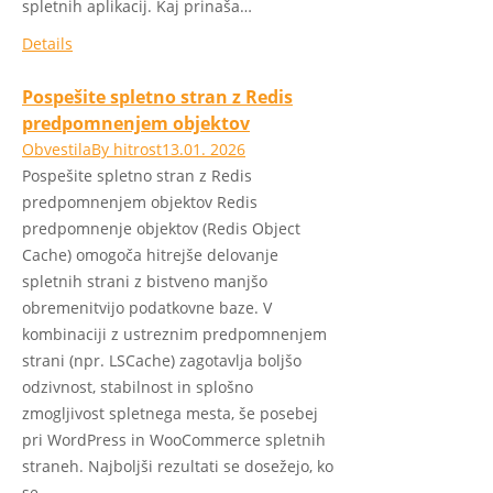
spletnih aplikacij. Kaj prinaša…
Details
Pospešite spletno stran z Redis
predpomnenjem objektov
Obvestila
By
hitrost
13.01. 2026
Pospešite spletno stran z Redis
predpomnenjem objektov Redis
predpomnenje objektov (Redis Object
Cache) omogoča hitrejše delovanje
spletnih strani z bistveno manjšo
obremenitvijo podatkovne baze. V
kombinaciji z ustreznim predpomnenjem
strani (npr. LSCache) zagotavlja boljšo
odzivnost, stabilnost in splošno
zmogljivost spletnega mesta, še posebej
pri WordPress in WooCommerce spletnih
straneh. Najboljši rezultati se dosežejo, ko
se…