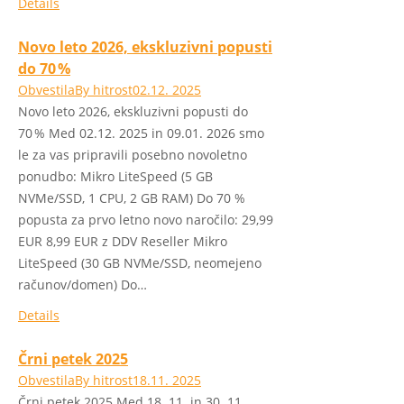
Details
Novo leto 2026, ekskluzivni popusti
do 70 %
Obvestila
By
hitrost
02.12. 2025
Novo leto 2026, ekskluzivni popusti do
70 % Med 02.12. 2025 in 09.01. 2026 smo
le za vas pripravili posebno novoletno
ponudbo: Mikro LiteSpeed (5 GB
NVMe/SSD, 1 CPU, 2 GB RAM) Do 70 %
popusta za prvo letno novo naročilo: 29,99
EUR 8,99 EUR z DDV Reseller Mikro
LiteSpeed (30 GB NVMe/SSD, neomejeno
računov/domen) Do…
Details
Črni petek 2025
Obvestila
By
hitrost
18.11. 2025
Črni petek 2025 Med 18. 11. in 30. 11.