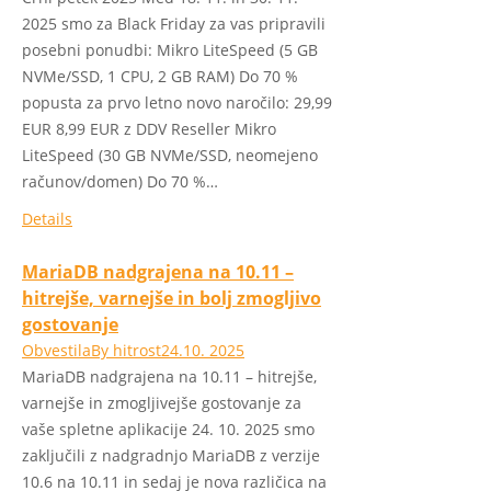
2025 smo za Black Friday za vas pripravili
posebni ponudbi: Mikro LiteSpeed (5 GB
NVMe/SSD, 1 CPU, 2 GB RAM) Do 70 %
popusta za prvo letno novo naročilo: 29,99
EUR 8,99 EUR z DDV Reseller Mikro
LiteSpeed (30 GB NVMe/SSD, neomejeno
računov/domen) Do 70 %…
Details
MariaDB nadgrajena na 10.11 –
hitrejše, varnejše in bolj zmogljivo
gostovanje
Obvestila
By
hitrost
24.10. 2025
MariaDB nadgrajena na 10.11 – hitrejše,
varnejše in zmogljivejše gostovanje za
vaše spletne aplikacije 24. 10. 2025 smo
zaključili z nadgradnjo MariaDB z verzije
10.6 na 10.11 in sedaj je nova različica na