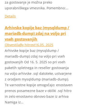
za gostovanje je možna preko
uporabniškega vmesnika. Pomembno:…
Details
Arhivske kopije baz (mysqldump /
mariadb-dump) zdaj na voljo pri
vseh gostovanjih
Obvestila
By
hitrost
16.05. 2025
Arhivske kopije baz (mysqldump /
mariadb-dump) zdaj na voljo pri vseh
gostovanjih Od 16. 5. 2025 so pri vseh
paketih spletnega in reseller gostovanja
na voljo arhivske .sql datoteke, ustvarjene
z orodjem mysqldump (mariadb-dump).
Te varnostne kopije omogočajo: enostaven
prenos posamezne baze v obliki .sql hitro
in zelo enostavno obnovo baze iz arhiva
Namiga iz…