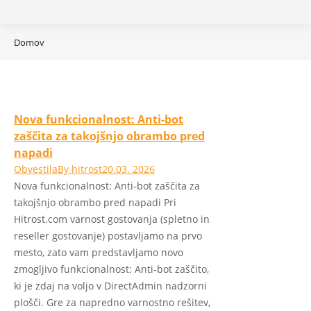
You are here:
Domov
Nova funkcionalnost: Anti-bot
zaščita za takojšnjo obrambo pred
napadi
Obvestila
By
hitrost
20.03. 2026
Nova funkcionalnost: Anti-bot zaščita za
takojšnjo obrambo pred napadi Pri
Hitrost.com varnost gostovanja (spletno in
reseller gostovanje) postavljamo na prvo
mesto, zato vam predstavljamo novo
zmogljivo funkcionalnost: Anti-bot zaščito,
ki je zdaj na voljo v DirectAdmin nadzorni
plošči. Gre za napredno varnostno rešitev,