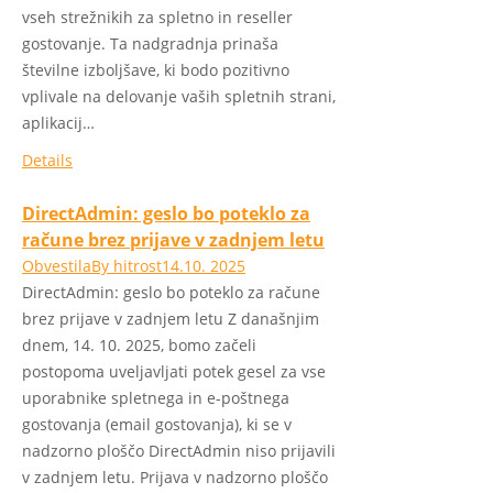
vseh strežnikih za spletno in reseller
gostovanje. Ta nadgradnja prinaša
številne izboljšave, ki bodo pozitivno
vplivale na delovanje vaših spletnih strani,
aplikacij…
Details
DirectAdmin: geslo bo poteklo za
račune brez prijave v zadnjem letu
Obvestila
By
hitrost
14.10. 2025
DirectAdmin: geslo bo poteklo za račune
brez prijave v zadnjem letu Z današnjim
dnem, 14. 10. 2025, bomo začeli
postopoma uveljavljati potek gesel za vse
uporabnike spletnega in e-poštnega
gostovanja (email gostovanja), ki se v
nadzorno ploščo DirectAdmin niso prijavili
v zadnjem letu. Prijava v nadzorno ploščo