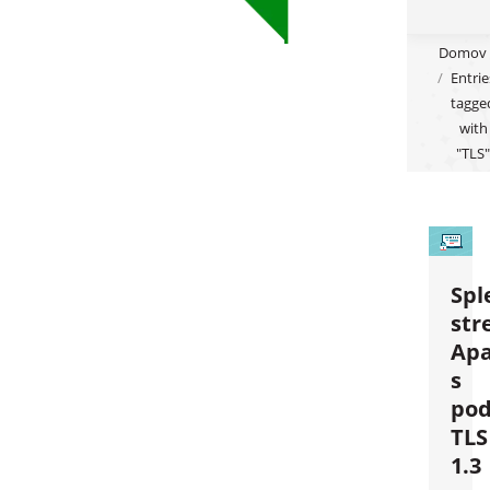
You are
Domov
Entrie
here:
tagge
with
"TLS"
Spl
str
Ap
s
pod
TLS
1.3