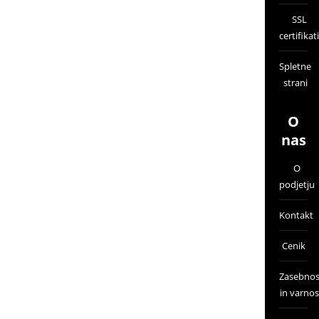
SSL
certifikati
Spletne
strani
O
nas
O
podjetju
Kontakt
Cenik
Zasebnos
in varnos