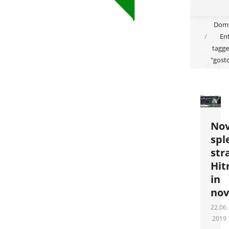
You are
Dom
Ent
here:
tagge
"gost
No
spl
str
Hit
in
nov
22.06.
2019