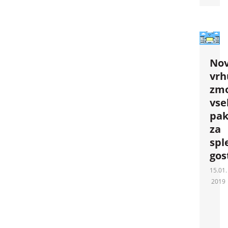
No
vrh
zmo
vse
pak
za
spl
gos
15.01.
2019
Nove
vrhu
zmogl