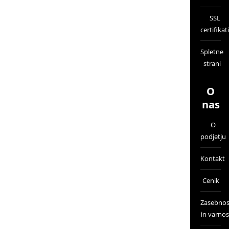
SSL
certifikati
Spletne
strani
O
nas
O
podjetju
Kontakt
Cenik
Zasebnos
in varnos