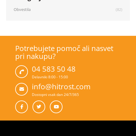
Obvestila
(82)
Potrebujete pomoč ali nasvet
pri nakupu?
04 583 50 48
Delavniki 8:00 - 15:00
info@hitrost.com
Dostopni vsak dan 24/7/365