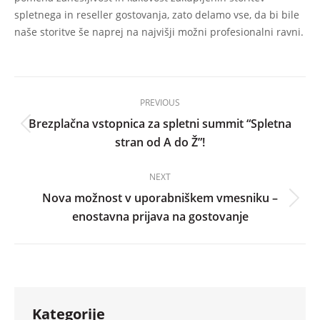
spletnega in reseller gostovanja, zato delamo vse, da bi bile
naše storitve še naprej na najvišji možni profesionalni ravni.
Post
PREVIOUS
navigation
Brezplačna vstopnica za spletni summit “Spletna
Previous
stran od A do Ž”!
post:
NEXT
Nova možnost v uporabniškem vmesniku –
Next
enostavna prijava na gostovanje
post:
Kategorije