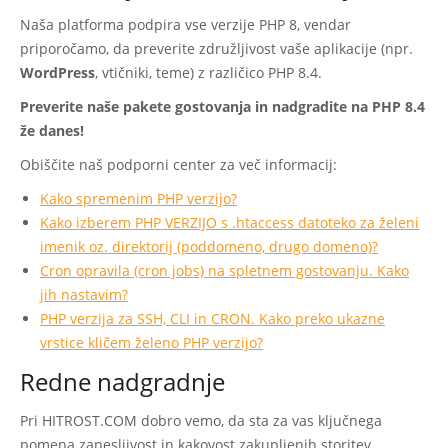
Naša platforma podpira vse verzije PHP 8, vendar
priporočamo, da preverite združljivost vaše aplikacije (npr.
WordPress
, vtičniki, teme) z različico PHP 8.4.
Preverite naše pakete gostovanja in nadgradite na PHP 8.4
že danes!
Obiščite naš podporni center za več informacij:
Kako spremenim PHP verzijo?
Kako izberem PHP VERZIJO s .htaccess datoteko za želeni
imenik oz. direktorij (poddomeno, drugo domeno)?
Cron opravila (cron jobs) na spletnem gostovanju. Kako
jih nastavim?
PHP verzija za SSH, CLI in CRON. Kako preko ukazne
vrstice kličem želeno PHP verzijo?
Redne nadgradnje
Pri HITROST.COM dobro vemo, da sta za vas ključnega
pomena zanesljivost in kakovost zakupljenih storitev