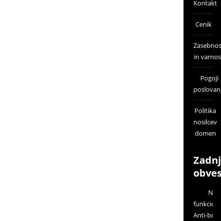
Kontakt
Cenik
Zasebnos
in varnos
Pogoji
poslovan
Politika
nosilcev
domen
Zadn
obves
Nov
funkciona
Anti-bot 