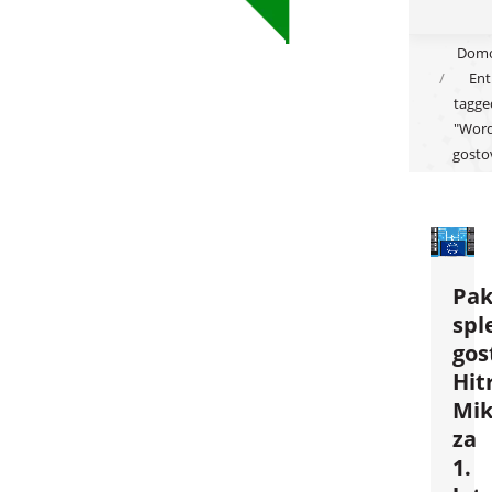
You are
Dom
Ent
here:
tagge
"Word
gosto
Pak
spl
gos
Hit
Mik
za
1.