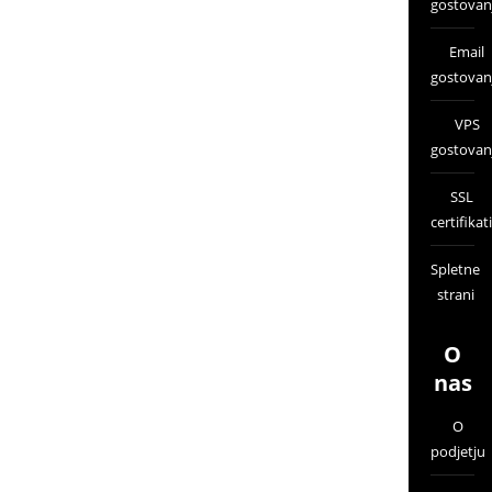
gostovan
Email
gostovan
VPS
gostovan
SSL
certifikati
Spletne
strani
O
nas
O
podjetju